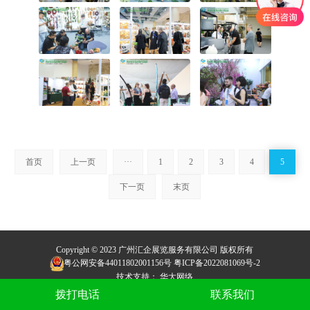
首页
上一页
···
1
2
3
4
5
下一页
末页
Copyright © 2023 广州汇企展览服务有限公司 版权所有
粤公网安备44011802001156号
粤ICP备2022081069号-2
技术支持：
华大网络
友情链接：
全球仿真植物交易网
拨打电话
联系我们