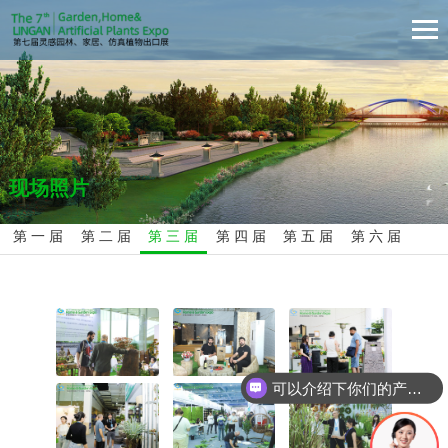
现场照片
第 一 届
第 二 届
第 三 届
第 四 届
第 五 届
第 六 届
可以介绍下你们的产品么